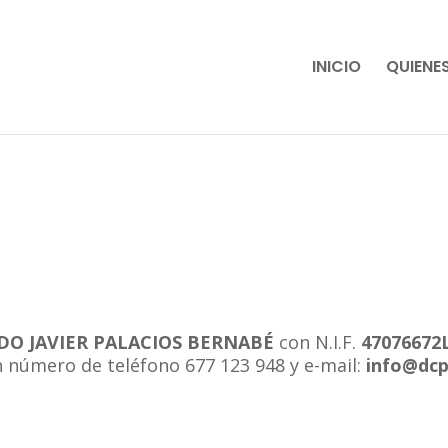
INICIO
QUIENE
O JAVIER PALACIOS BERNABÉ
con N.I.F.
47076672
on número de teléfono 677 123 948 y e-mail:
info@dcp